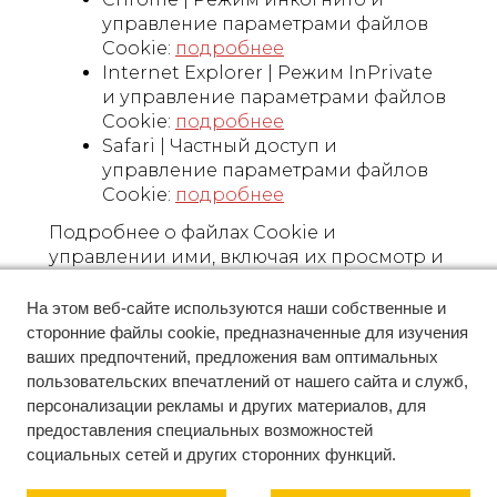
управление параметрами файлов
Cookie:
подробнее
Internet Explorer | Режим InPrivate
и управление параметрами файлов
Cookie:
подробнее
Safari | Частный доступ и
управление параметрами файлов
Cookie:
подробнее
Подробнее о файлах Cookie и
управлении ими, включая их просмотр и
удаление, вы можете узнать по
следующей
На этом веб-сайте используются наши собственные и
ссылке:
www.allaboutcookies.org
. Жители
сторонние файлы cookie, предназначенные для изучения
Великобритании могут ознакомиться с
ваших предпочтений, предложения вам оптимальных
руководством британского
пользовательских впечатлений от нашего сайта и служб,
представительства Международной
персонализации рекламы и других материалов, для
торговой палаты (ICC) по файлам Cookie,
предоставления специальных возможностей
опубликованным на веб-сайте ICC:
социальных сетей и других сторонних функций.
International Chamber of Commerce UK -