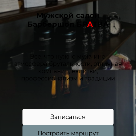
Мужской салон
Барбершоп БР
А
ТВА
Все, что нужно мужчине:
атмосфера брутальности, отличная
компания, напитки,
профессионализм и традиции
Записаться
Построить маршрут