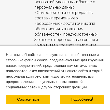
оснований, указанных в Законе о
персональных данных;
- Самостоятельно определять
состав и перечень мер,
необходимых и достаточных для
обеспечения выполнения
обязанностей, предусмотренных
Законом о персональных данных и
принятыми в соответствии с ним
нормативными правовыми актами,
На этом веб-сайте используются наши собственные и
если иное не предусмотрено
сторонние файлы cookie, предназначенные для изучения
Федеральным законом «О
ваших предпочтений, предложения вам оптимальных
персональных данных» от
пользовательских впечатлений от нашего сайта и служб,
27.07.2006 г. № 152-ФЗ;
персонализации рекламы и других материалов, для
Оператор обязан:
предоставления специальных возможностей
- Предоставлять Пользователю
социальных сетей и других сторонних функций.
Веб-страницы по его просьбе
информацию, касающуюся
обработки его персональных
Согласиться
Подробнее
данных;
- Организовывать обработку